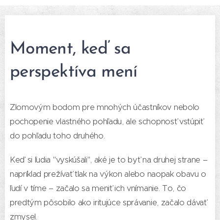
Moment, keď sa
perspektíva mení
Zlomovým bodom pre mnohých účastníkov nebolo
pochopenie vlastného pohľadu, ale schopnosť vstúpiť
do pohľadu toho druhého.
Keď si ľudia "vyskúšali", aké je to byť na druhej strane –
napríklad prežívať tlak na výkon alebo naopak obavu o
ľudí v tíme – začalo sa meniť ich vnímanie. To, čo
predtým pôsobilo ako iritujúce správanie, začalo dávať
zmysel.