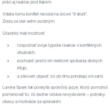
práci aj reakcie pod tlakom.
Vďaka tomu konflikt neostal na úrovni "tí druhí".
Zrazu sa stal veľmi osobným.
Účastníci mali možnosť:
rozpoznať svoje typické reakcie v konfliktných
situáciách,
pochopiť, prečo ich niektoré správania druhých
iritujú,
a zároveň objaviť, čo do tímu prinášajú oni sami.
Lumina Spark tak poskytla spoločný jazyk, ktorý pomohol
pomenovať to, čo bežne ostáva nevyslovené – potreby,
obavy a motivácie za správaním.