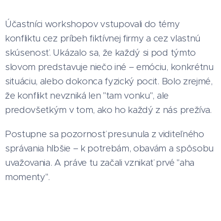
Účastníci workshopov vstupovali do témy
konfliktu cez príbeh fiktívnej firmy a cez vlastnú
skúsenosť. Ukázalo sa, že každý si pod týmto
slovom predstavuje niečo iné – emóciu, konkrétnu
situáciu, alebo dokonca fyzický pocit. Bolo zrejmé,
že konflikt nevzniká len "tam vonku", ale
predovšetkým v tom, ako ho každý z nás prežíva.
Postupne sa pozornosť presunula z viditeľného
správania hlbšie – k potrebám, obavám a spôsobu
uvažovania. A práve tu začali vznikať prvé "aha
momenty".