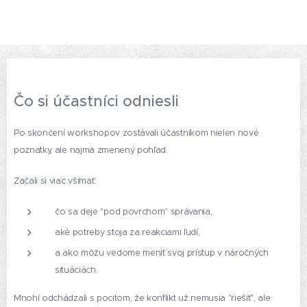
Čo si účastníci odniesli
Po skončení workshopov zostávali účastníkom nielen nové
poznatky, ale najmä zmenený pohľad.
Začali si viac všímať:
čo sa deje "pod povrchom" správania,
aké potreby stoja za reakciami ľudí,
a ako môžu vedome meniť svoj prístup v náročných
situáciách.
Mnohí odchádzali s pocitom, že konflikt už nemusia "riešiť", ale