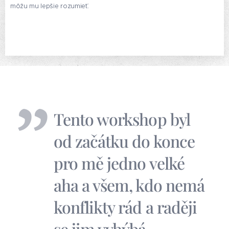
môžu mu lepšie rozumieť.
Tento workshop byl
od začátku do konce
pro mě jedno velké
aha a všem, kdo nemá
konflikty rád a raději
se jim vyhýbá,