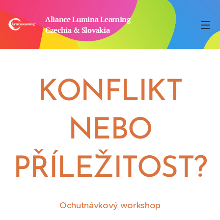
Aliance Lumina Learning
Czechia & Slovakia
KONFLIKT
NEBO
PŘÍLEŽITOST?
Ochutnávkový workshop