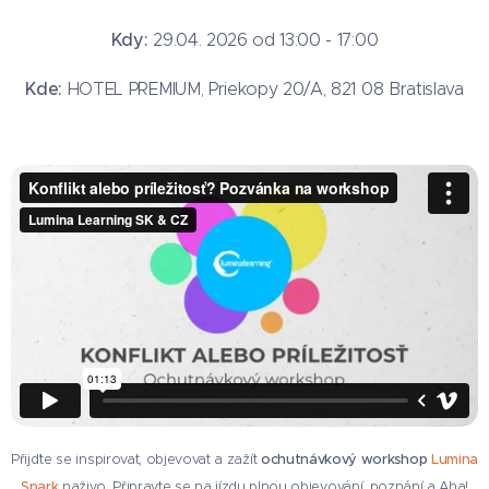
Kdy:
29.04. 2026 od 13:00 - 17:00
Kde:
HOTEL PREMIUM, Priekopy 20/A, 821 08 Bratislava
Přijďte se inspirovat, objevovat a zažít
ochutnávkový workshop
Lumina
Spark
naživo.
Připravte se na jízdu plnou objevování, poznání a Aha!