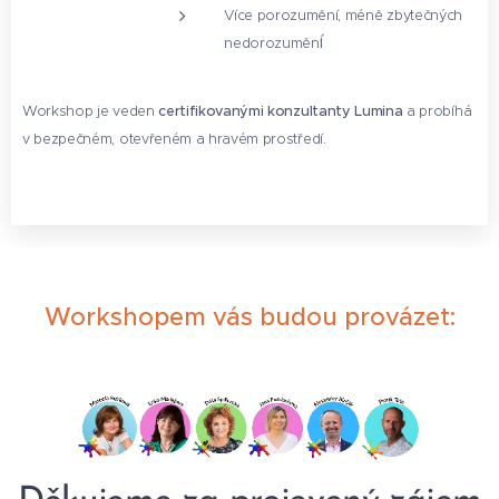
Více porozumění, méně zbytečných
í
nedorozuměn
Workshop je veden
certifikovanými konzultanty Lumina
a probíhá
v bezpečném, otevřeném a hravém prostředí.
Workshopem vás budou provázet: