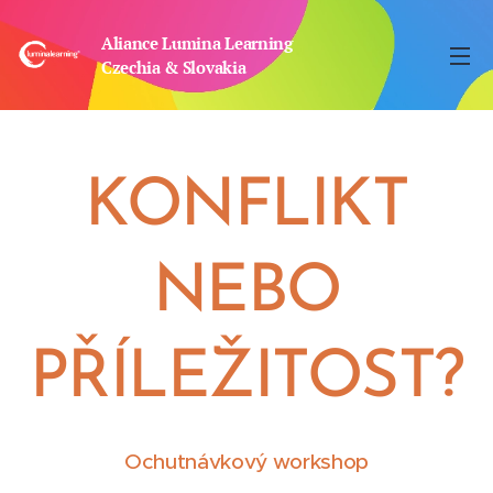
Aliance Lumina Learning
Czechia & Slovakia
KONFLIKT
NEBO
PŘÍLEŽITOST?
Ochutnávkový workshop