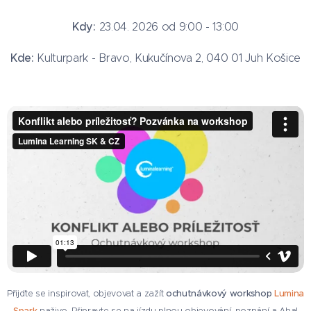
Kdy:
23.04. 2026 od 9:00 - 13:00
Kde:
Kulturpark - Bravo, Kukučínova 2, 040 01 Juh Košice
Přijďte se inspirovat, objevovat a zažít
ochutnávkový workshop
Lumina
Spark
naživo.
Připravte se na jízdu plnou objevování, poznání a Aha!