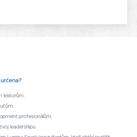
e určena?
m lektorům,
oučům,
lopment profesionálům,
voj leadershipu,