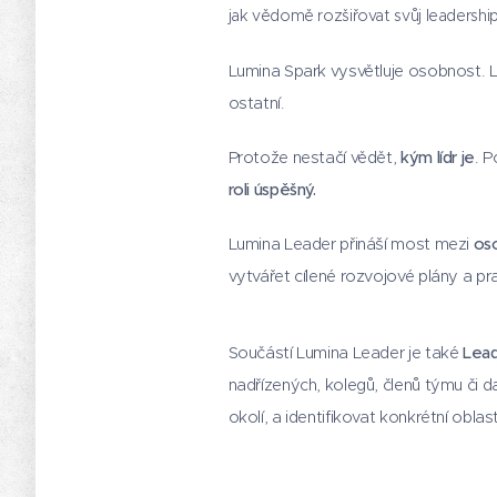
jak vědomě rozšiřovat svůj leadershipo
Lumina Spark vysvětluje osobnost. Lu
ostatní.
Protože nestačí vědět,
kým lídr je
. 
roli úspěšný.
Lumina Leader přináší most mezi
os
vytvářet cílené rozvojové plány a p
Součástí Lumina Leader je také
Lead
nadřízených, kolegů, členů týmu či d
okolí, a identifikovat konkrétní obla