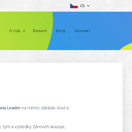
CS
O nás
Řešení
Blog
Kontakt
ina Leader
na tomto základu staví a
di, tým a výsledky. Zároveň ukazuje,