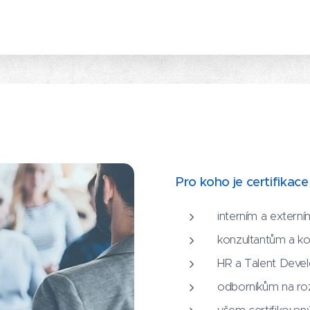
Pro koho je certifikac
interním a externí
konzultantům a k
HR a Talent Deve
odborníkům na roz