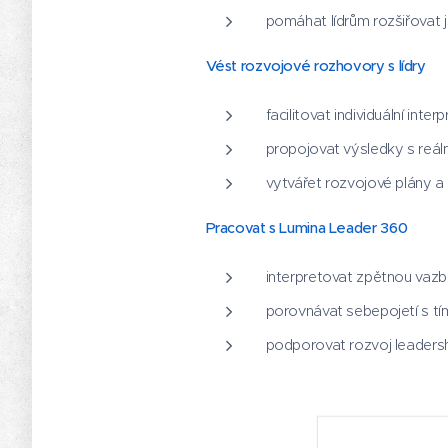
pomáhat lídrům rozšiřovat je
Vést rozvojové rozhovory s lídry
facilitovat individuální inter
propojovat výsledky s reál
vytvářet rozvojové plány a 
Pracovat s Lumina Leader 360
interpretovat zpětnou vazb
porovnávat sebepojetí s tím,
podporovat rozvoj leadersh