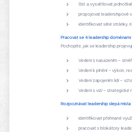
číst a vysvětlovat jednotlivé
propojovat leadershipové v
identifikovat silné stránky, r
Pracovat se 4 leadership doménami
Pochopíte, jak se leadership projevu
Vedení s nasazením – směř
Vedení k plnění – výkon, re
Vedení zapojením lidí – vzta
Vedení s vizí – strategické
Rozpoznávat leadership slepá místa
identifikovat přehnané využí
pracovat s blokátory leader