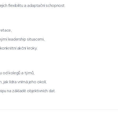
jich flexibilitu a adaptační schopnost.
pretace,
nými leadership situacemi,
konkrétní akční kroky.
u od kolegů a týmů,
 jak lídra vnímá jeho okolí,
ipu na základě objektivních dat.