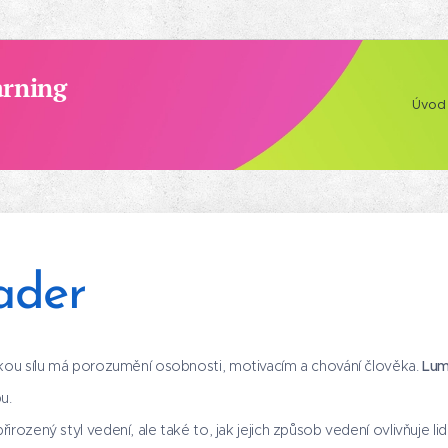
arning
Úvod
ader
jakou sílu má porozumění osobnosti, motivacím a chování člověka.
Lum
u.
irozený styl vedení, ale také to, jak jejich způsob vedení ovlivňuje li