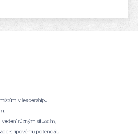
místům v leadershipu,
ým,
l vedení různým situacím,
adershipovému potenciálu.