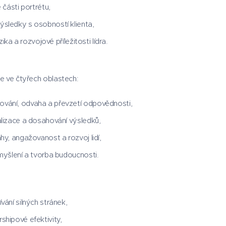
 části portrétu,
ýsledky s osobností klienta,
izika a rozvojové příležitosti lídra.
je ve čtyřech oblastech:
ování, odvaha a převzetí odpovědnosti,
alizace a dosahování výsledků,
hy, angažovanost a rozvoj lidí,
 myšlení a tvorba budoucnosti.
vání silných stránek,
shipové efektivity,