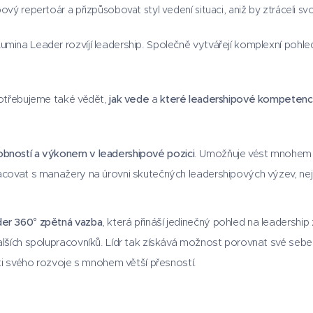
vý repertoár a přizpůsobovat styl vedení situaci, aniž by ztráceli svo
mina Leader rozvíjí leadership. Společně vytvářejí komplexní pohle
Potřebujeme také vědět,
jak vede
a
které leadershipové kompetence 
obností a výkonem v leadershipové pozici
. Umožňuje vést mnohem 
racovat s manažery na úrovni skutečných leadershipových výzev, nej
er 360° zpětná vazba
, která přináší jedinečný pohled na leadership
alších spolupracovníků. Lídr tak získává možnost porovnat své sebep
sti svého rozvoje s mnohem větší přesností.