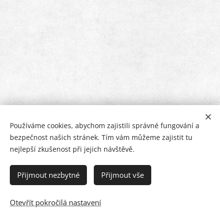
Používáme cookies, abychom zajistili správné fungování a
Zásady ochrany osobních údajů
bezpečnost našich stránek. Tím vám můžeme zajistit tu
nejlepší zkušenost při jejich návštěvě.
Kontakt
Přijmout nezbytné
Přijmout vše
Cookies
Jazyky
Otevřít pokročilá nastavení
Slovenčina
Čeština