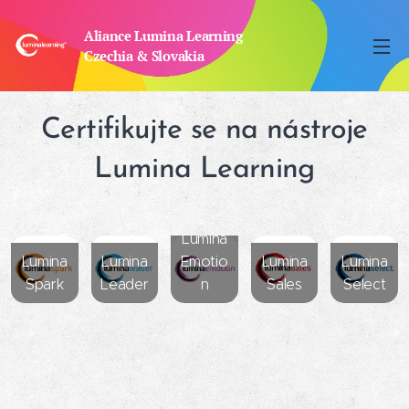
Aliance Lumina Learning
Czechia & Slovakia
Certifikujte se na nástroje
Lumina Learning
Lumina
Lumina
Lumina
Emotio
Lumina
Lumina
Spark
Leader
n
Sales
Select