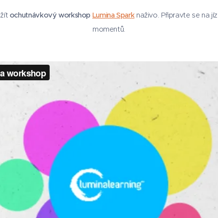
ažít
ochutnávkový workshop
Lumina Spark
naživo.
Připravte se na j
momentů.