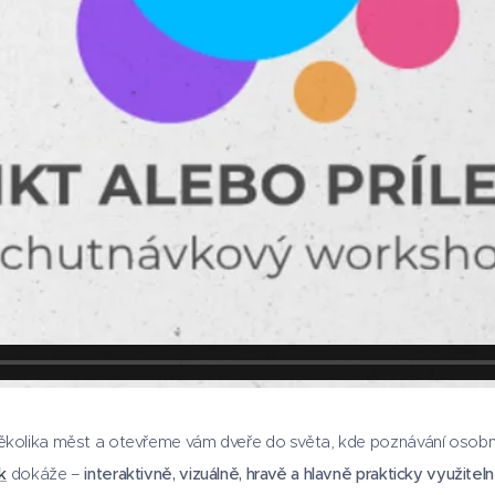
několika měst a otevřeme vám dveře do světa, kde poznávání osobnos
k
dokáže –
interaktivně, vizuálně, hravě a hlavně prakticky využiteln