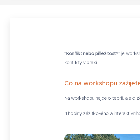
"Konflikt nebo příležitost?"
je worksh
konflikty v praxi.
Co na workshopu zažijet
Na workshopu nejde o teorii, ale o z
4 hodiny zážitkového a interaktivníh