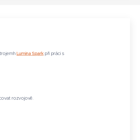
Lumina Spark
strojemh
při práci s
acovat rozvojově.