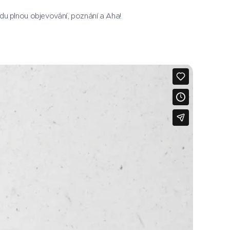
ízdu plnou objevování, poznání a Aha!