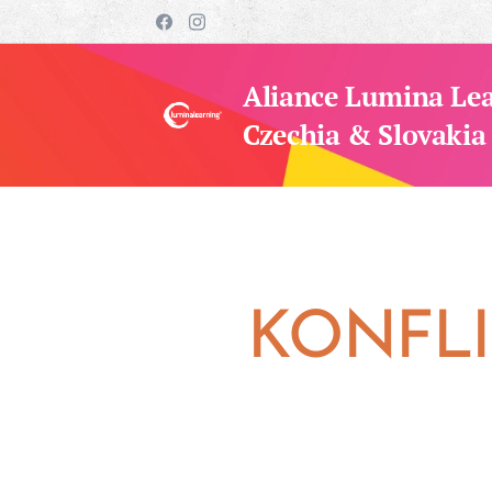
Aliance Lumina Le
Czechia & Slovakia
KONFLI