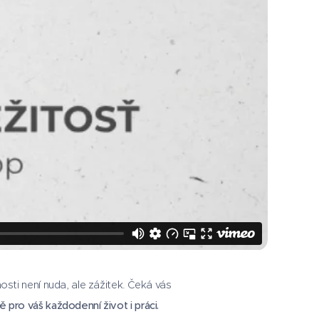
ti není nuda, ale zážitek. Čeká vás
ě pro váš každodenní život i práci.