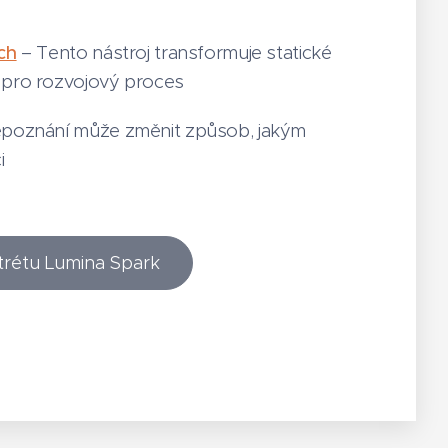
ch
– Tento nástroj transformuje statické
l pro rozvojový proces
bepoznání může změnit způsob, jakým
i
trétu Lumina Spark