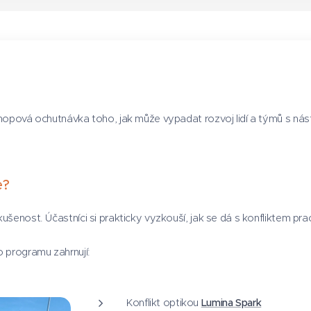
opová ochutnávka toho, jak může vypadat rozvoj lidí a týmů s ná
e?
kušenost. Účastníci si prakticky vyzkouší, jak se dá s konfliktem pr
o programu zahrnují:
Konflikt optikou
Lumina Spark