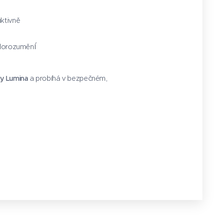
uktivně
í
edorozuměn
ty Lumina
a probíhá v bezpečném,