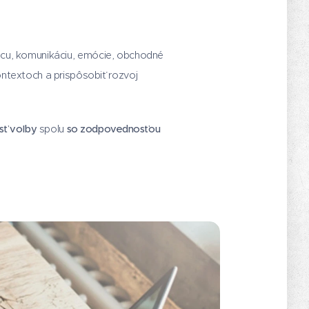
prácu, komunikáciu, emócie, obchodné
ntextoch a prispôsobiť rozvoj
ť voľby
spolu
so zodpovednosťou