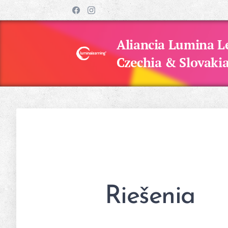
Aliancia Lumina L
Czechia & Slovaki
Riešenia