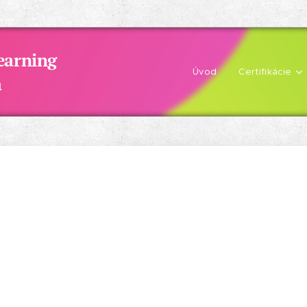
earning
Úvod
Certifikácie
a