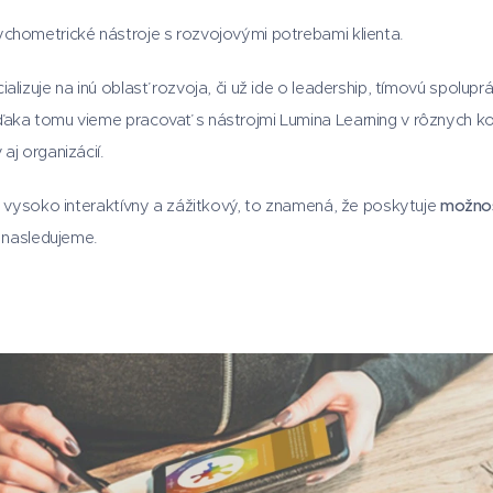
ychometrické nástroje s rozvojovými potrebami klienta.
alizuje na inú oblasť rozvoja, či už ide o leadership, tímovú spolu
ďaka tomu vieme pracovať s nástrojmi Lumina Learning v rôznych ko
aj organizácií.
je vysoko interaktívny a zážitkový, to znamená, že poskytuje
možnos
é nasledujeme.