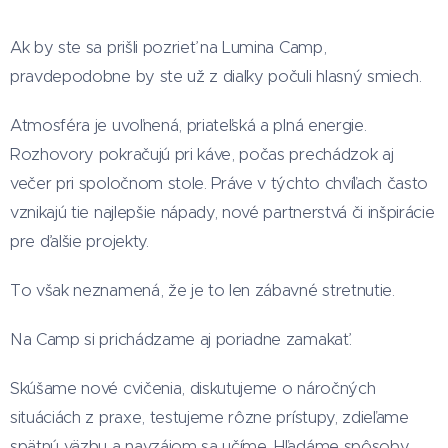
Ak by ste sa prišli pozrieť na Lumina Camp,
pravdepodobne by ste už z diaľky počuli hlasný smiech.
Atmosféra je uvoľnená, priateľská a plná energie.
Rozhovory pokračujú pri káve, počas prechádzok aj
večer pri spoločnom stole. Práve v týchto chvíľach často
vznikajú tie najlepšie nápady, nové partnerstvá či inšpirácie
pre ďalšie projekty.
To však neznamená, že je to len zábavné stretnutie.
Na Camp si prichádzame aj poriadne zamakať.
Skúšame nové cvičenia, diskutujeme o náročných
situáciách z praxe, testujeme rôzne prístupy, zdieľame
spätnú väzbu a navzájom sa učíme. Hľadáme spôsoby,