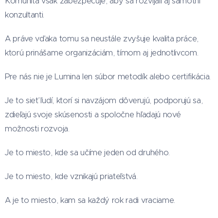
Komunita však zabezpečuje, aby sa rozvíjali aj samotní
konzultanti.
A práve vďaka tomu sa neustále zvyšuje kvalita práce,
ktorú prinášame organizáciám, tímom aj jednotlivcom.
Pre nás nie je Lumina len súbor metodík alebo certifikácia.
Je to sieť ľudí, ktorí si navzájom dôverujú, podporujú sa,
zdieľajú svoje skúsenosti a spoločne hľadajú nové
možnosti rozvoja.
Je to miesto, kde sa učíme jeden od druhého.
Je to miesto, kde vznikajú priateľstvá.
A je to miesto, kam sa každý rok radi vraciame.