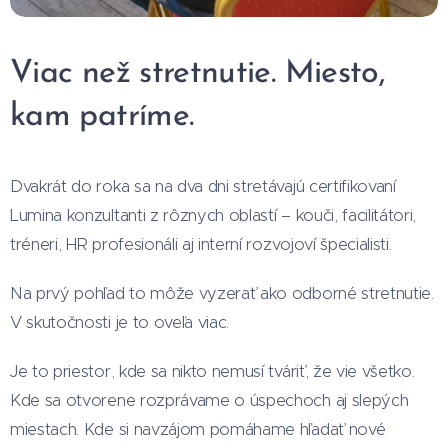
Viac než stretnutie. Miesto,
kam patríme.
Dvakrát do roka sa na dva dni stretávajú certifikovaní
Lumina konzultanti z rôznych oblastí – kouči, facilitátori,
tréneri, HR profesionáli aj interní rozvojoví špecialisti.
Na prvý pohľad to môže vyzerať ako odborné stretnutie.
V skutočnosti je to oveľa viac.
Je to priestor, kde sa nikto nemusí tváriť, že vie všetko.
Kde sa otvorene rozprávame o úspechoch aj slepých
miestach. Kde si navzájom pomáhame hľadať nové