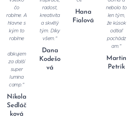
čo
radost,
nebolo to
Hana
robíme. A
kreativita
len tým,
Fialová
hlavne s
a skvělý
že kúsok
kým to
tým. Díky
odtiaľ
robíme
všem."
pochádz
❤️
am."
Dana
ďakujem
Martin
Kodešo
za ďalší
Petrík
vá
super
lumina
camp."
Nikola
Sedláč
ková