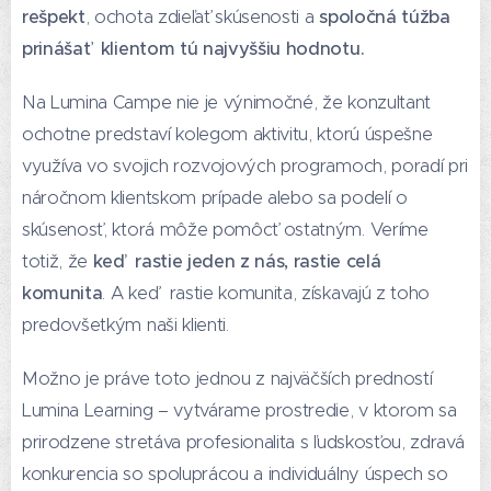
rešpekt
, ochota zdieľať skúsenosti a
spoločná túžba
prinášať klientom tú najvyššiu hodnotu.
Na Lumina Campe nie je výnimočné, že konzultant
ochotne predstaví kolegom aktivitu, ktorú úspešne
využíva vo svojich rozvojových programoch, poradí pri
náročnom klientskom prípade alebo sa podelí o
skúsenosť, ktorá môže pomôcť ostatným. Veríme
totiž, že
keď rastie jeden z nás, rastie celá
komunita
. A keď rastie komunita, získavajú z toho
predovšetkým naši klienti.
Možno je práve toto jednou z najväčších predností
Lumina Learning – vytvárame prostredie, v ktorom sa
prirodzene stretáva profesionalita s ľudskosťou, zdravá
konkurencia so spoluprácou a individuálny úspech so