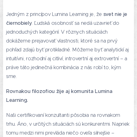
Jedným z princípov Lumina Learning je, že
svet nie je
čiernobiely
. Ľudská osobnosť sa nedá uzavrieť do
jednoduchých kategórií. V rôznych situáciách
dokážeme prejavovať vlastnosti, ktoré sa na prvý
pohľad zdajú byť protikladné. Môžeme byť analytickí aj
intuitívni, rozhodní aj citliví, introvertní aj extrovertní – a
práve táto jedinečná kombinácia z nás robí to, kým
sme.
Rovnakou filozofiou žije aj komunita Lumina
Learning.
Naši certifikovaní konzultanti pôsobia na rovnakom
trhu. Áno, v určitých situáciách sú konkurentmi. Napriek
tomu medzi nimi prevláda niečo oveľa silnejšie –