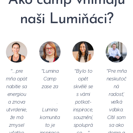
Ako camp vnímajú
naši Lumiňáci?
"...pre
"Lumina
"Bylo to
"Pre mňa
mňa opäť
Camp
opět
neskutoč
nabitie sa
zase za
skvělé se
ná
energiou
⭐ ⭐ ⭐
s vámi
radosť,
a znova
⭐ ⭐ .
potkat-
veľká
utvrdenie,
Lumina
inspirace,
vďaka.
že má
komunita
souznění,
Cítil som
zmysel
to je
spoluprá
sa ako
všetko
inspirace,
ce🌸"
doma a